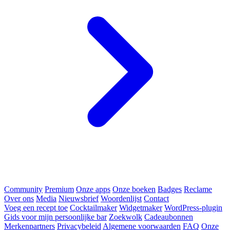
Community
Premium
Onze apps
Onze boeken
Badges
Reclame
Over ons
Media
Nieuwsbrief
Woordenlijst
Contact
Voeg een recept toe
Cocktailmaker
Widgetmaker
WordPress-plugin
Gids voor mijn persoonlijke bar
Zoekwolk
Cadeaubonnen
Merkenpartners
Privacybeleid
Algemene voorwaarden
FAQ
Onze