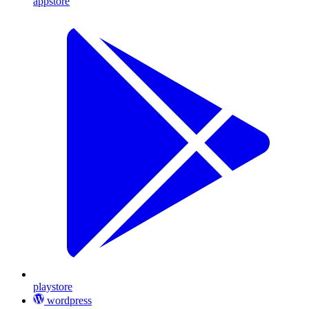
appstore
playstore
wordpress