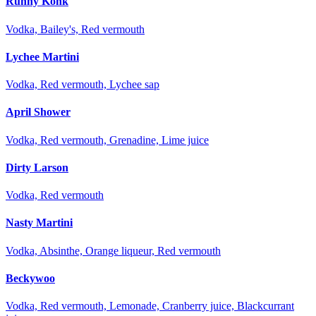
Runny Konk
Vodka, Bailey's, Red vermouth
Lychee Martini
Vodka, Red vermouth, Lychee sap
April Shower
Vodka, Red vermouth, Grenadine, Lime juice
Dirty Larson
Vodka, Red vermouth
Nasty Martini
Vodka, Absinthe, Orange liqueur, Red vermouth
Beckywoo
Vodka, Red vermouth, Lemonade, Cranberry juice, Blackcurrant