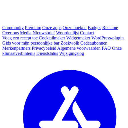
Community
Premium
Onze apps
Onze boeken
Badges
Reclame
Over ons
Media
Nieuwsbrief
Woordenlijst
Contact
Voeg een recept toe
Cocktailmaker
Widgetmaker
WordPress-plugin
Gids voor mijn persoonlijke bar
Zoekwolk
Cadeaubonnen
Merkenpartners
Privacybeleid
Algemene voorwaarden
FAQ
Onze
klimaatverbintenis
Dienststatus
Wijzigingslog