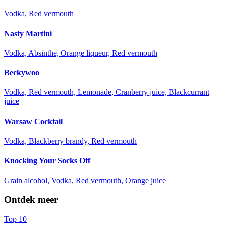
Vodka, Red vermouth
Nasty Martini
Vodka, Absinthe, Orange liqueur, Red vermouth
Beckywoo
Vodka, Red vermouth, Lemonade, Cranberry juice, Blackcurrant
juice
Warsaw Cocktail
Vodka, Blackberry brandy, Red vermouth
Knocking Your Socks Off
Grain alcohol, Vodka, Red vermouth, Orange juice
Ontdek meer
Top 10