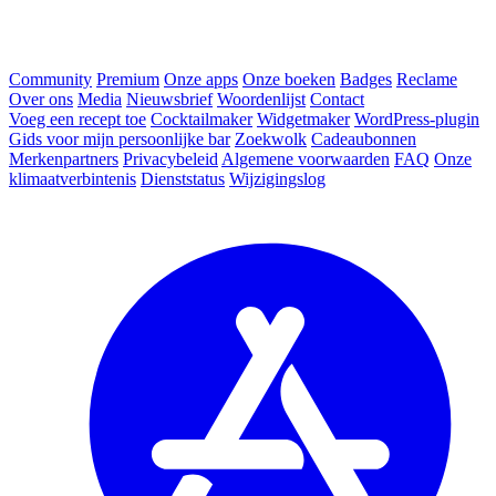
Community
Premium
Onze apps
Onze boeken
Badges
Reclame
Over ons
Media
Nieuwsbrief
Woordenlijst
Contact
Voeg een recept toe
Cocktailmaker
Widgetmaker
WordPress-plugin
Gids voor mijn persoonlijke bar
Zoekwolk
Cadeaubonnen
Merkenpartners
Privacybeleid
Algemene voorwaarden
FAQ
Onze
klimaatverbintenis
Dienststatus
Wijzigingslog