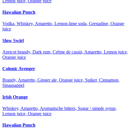
Lemon juice, Orange juice
Hawaiian Punch
Vodka, Whiskey, Amaretto, Lemon-lime soda, Grenadine, Orange
juice
Slow Swirl
Apricot brandy, Dark rum, Crème de cassis, Amaretto, Lemon juice,
Orange juice
Colonic Avenger
Brandy, Amaretto, Ginger ale, Orange juice, Suiker, Cinnamon,
Sinaasappel
Irish Orange
Whiskey, Amaretto, Aromatische bitters, Sugar / simple syrup,
Lemon juice, Orange juice
Hawaiian Punch