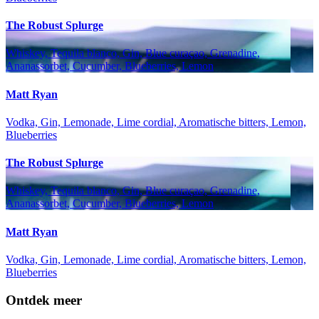
The Robust Splurge
Whiskey, Tequila blanco, Gin, Blue curaçao, Grenadine,
Ananassorbet, Cucumber, Blueberries, Lemon
Matt Ryan
Vodka, Gin, Lemonade, Lime cordial, Aromatische bitters, Lemon,
Blueberries
The Robust Splurge
Whiskey, Tequila blanco, Gin, Blue curaçao, Grenadine,
Ananassorbet, Cucumber, Blueberries, Lemon
Matt Ryan
Vodka, Gin, Lemonade, Lime cordial, Aromatische bitters, Lemon,
Blueberries
Ontdek meer