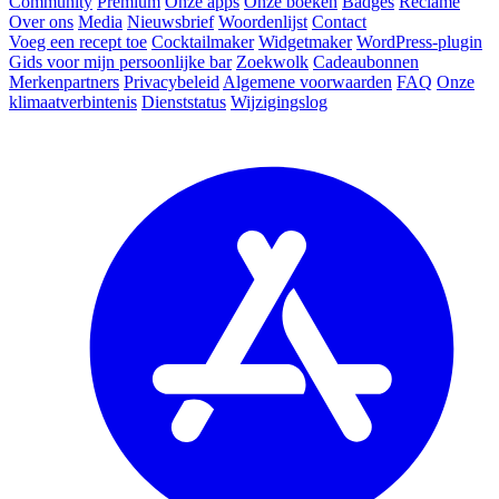
Community
Premium
Onze apps
Onze boeken
Badges
Reclame
Over ons
Media
Nieuwsbrief
Woordenlijst
Contact
Voeg een recept toe
Cocktailmaker
Widgetmaker
WordPress-plugin
Gids voor mijn persoonlijke bar
Zoekwolk
Cadeaubonnen
Merkenpartners
Privacybeleid
Algemene voorwaarden
FAQ
Onze
klimaatverbintenis
Dienststatus
Wijzigingslog