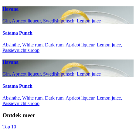
Havana
Gin, Apricot liqueur, Swedish punsch, Lemon juice
Satama Punch
Absinthe, White rum, Dark rum, Apricot liqueur, Lemon juice,
Passievrucht siroop
Havana
Gin, Apricot liqueur, Swedish punsch, Lemon juice
Satama Punch
Absinthe, White rum, Dark rum, Apricot liqueur, Lemon juice,
Passievrucht siroop
Ontdek meer
Top 10