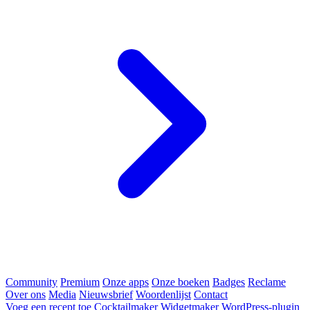
Community
Premium
Onze apps
Onze boeken
Badges
Reclame
Over ons
Media
Nieuwsbrief
Woordenlijst
Contact
Voeg een recept toe
Cocktailmaker
Widgetmaker
WordPress-plugin