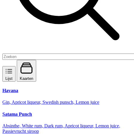
Lijst
Kaarten
Havana
Gin, Apricot liqueur, Swedish punsch, Lemon juice
Satama Punch
Absinthe, White rum, Dark rum, Apricot liqueur, Lemon juice,
Passievrucht siroop