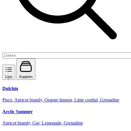
Lijst
Kaarten
Dulchin
Pisco, Apricot brandy, Orange liqueur, Lime cordial, Grenadine
Arctic Summer
Apricot brandy, Gin, Lemonade, Grenadine