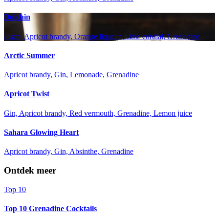
Dulchin
Pisco, Apricot brandy, Orange liqueur, Lime cordial, Grenadine
Arctic Summer
Apricot brandy, Gin, Lemonade, Grenadine
Apricot Twist
Gin, Apricot brandy, Red vermouth, Grenadine, Lemon juice
Sahara Glowing Heart
Apricot brandy, Gin, Absinthe, Grenadine
Ontdek meer
Top 10
Top 10 Grenadine Cocktails