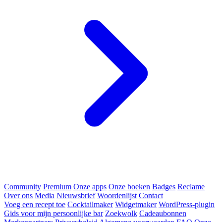
Community
Premium
Onze apps
Onze boeken
Badges
Reclame
Over ons
Media
Nieuwsbrief
Woordenlijst
Contact
Voeg een recept toe
Cocktailmaker
Widgetmaker
WordPress-plugin
Gids voor mijn persoonlijke bar
Zoekwolk
Cadeaubonnen