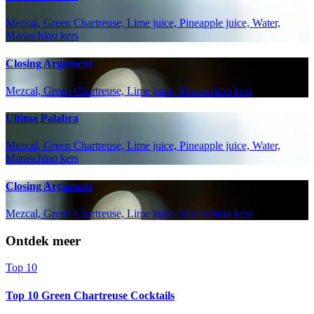
Mezcal, Green Chartreuse, Lime juice, Pineapple juice, Water,
Maraschino kers
Closing Argument
Mezcal, Green Chartreuse, Lime juice, Maraschino kers
Ultima Palabra
Mezcal, Green Chartreuse, Lime juice, Pineapple juice, Water,
Maraschino kers
Closing Argument
Mezcal, Green Chartreuse, Lime juice, Maraschino kers
Ontdek meer
Top 10
Top 10 Green Chartreuse Cocktails