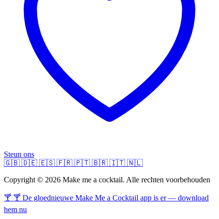
Steun ons
🇬🇧
🇩🇪
🇪🇸
🇫🇷
🇵🇹
🇧🇷
🇮🇹
🇳🇱
Copyright © 2026 Make me a cocktail. Alle rechten voorbehouden
🍸 🍸 De gloednieuwe Make Me a Cocktail app is er — download
hem nu