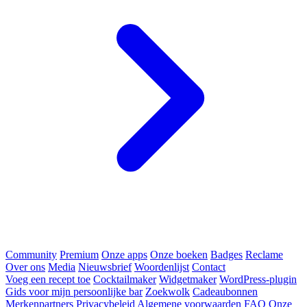
Community
Premium
Onze apps
Onze boeken
Badges
Reclame
Over ons
Media
Nieuwsbrief
Woordenlijst
Contact
Voeg een recept toe
Cocktailmaker
Widgetmaker
WordPress-plugin
Gids voor mijn persoonlijke bar
Zoekwolk
Cadeaubonnen
Merkenpartners
Privacybeleid
Algemene voorwaarden
FAQ
Onze