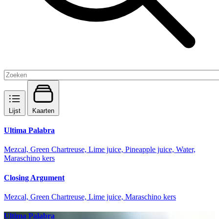
Lijst
Kaarten
Ultima Palabra
Mezcal, Green Chartreuse, Lime juice, Pineapple juice, Water,
Maraschino kers
Closing Argument
Mezcal, Green Chartreuse, Lime juice, Maraschino kers
Ultima Palabra