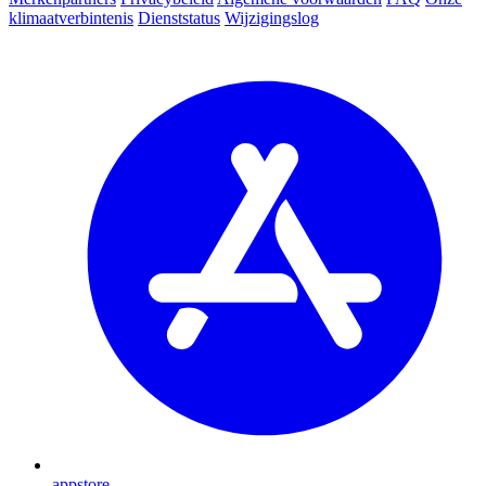
klimaatverbintenis
Dienststatus
Wijzigingslog
appstore