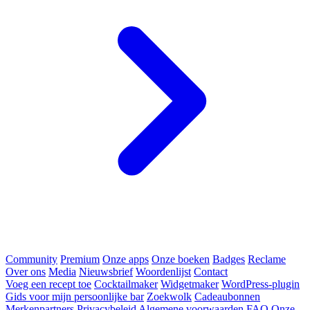
Community
Premium
Onze apps
Onze boeken
Badges
Reclame
Over ons
Media
Nieuwsbrief
Woordenlijst
Contact
Voeg een recept toe
Cocktailmaker
Widgetmaker
WordPress-plugin
Gids voor mijn persoonlijke bar
Zoekwolk
Cadeaubonnen
Merkenpartners
Privacybeleid
Algemene voorwaarden
FAQ
Onze