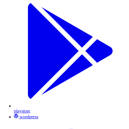
playstore
wordpress