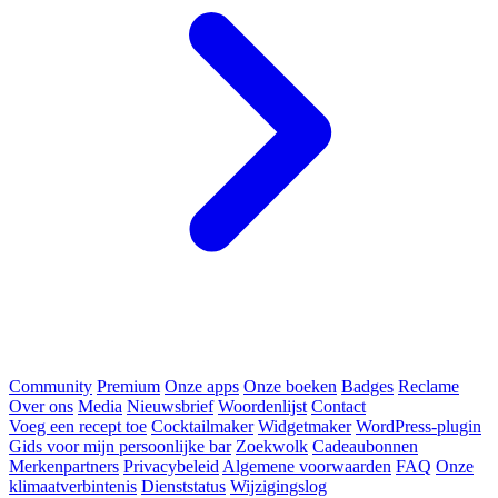
Community
Premium
Onze apps
Onze boeken
Badges
Reclame
Over ons
Media
Nieuwsbrief
Woordenlijst
Contact
Voeg een recept toe
Cocktailmaker
Widgetmaker
WordPress-plugin
Gids voor mijn persoonlijke bar
Zoekwolk
Cadeaubonnen
Merkenpartners
Privacybeleid
Algemene voorwaarden
FAQ
Onze
klimaatverbintenis
Dienststatus
Wijzigingslog