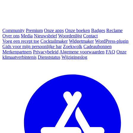
Community
Premium
Onze apps
Onze boeken
Badges
Reclame
Over ons
Media
Nieuwsbrief
Woordenlijst
Contact
Voeg een recept toe
Cocktailmaker
Widgetmaker
WordPress-plugin
Gids voor mijn persoonlijke bar
Zoekwolk
Cadeaubonnen
Merkenpartners
Privacybeleid
Algemene voorwaarden
FAQ
Onze
klimaatverbintenis
Dienststatus
Wijzigingslog