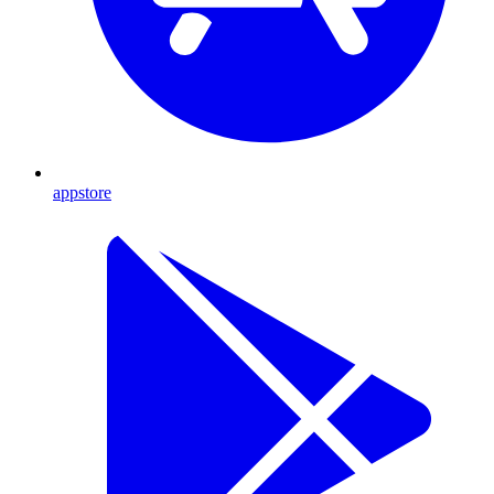
appstore