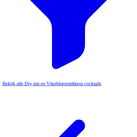
Bekijk alle Dry gin en Vlierbloesemlikeur cocktails