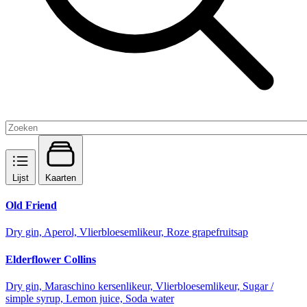
Lijst
Kaarten
Old Friend
Dry gin, Aperol, Vlierbloesemlikeur, Roze grapefruitsap
Elderflower Collins
Dry gin, Maraschino kersenlikeur, Vlierbloesemlikeur, Sugar /
simple syrup, Lemon juice, Soda water