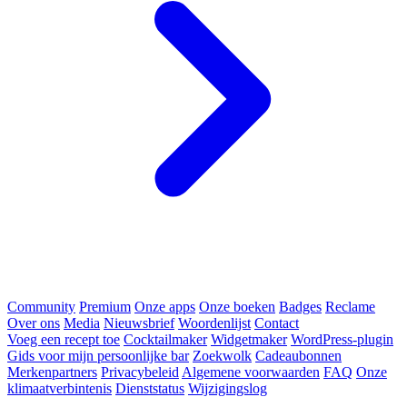
Community
Premium
Onze apps
Onze boeken
Badges
Reclame
Over ons
Media
Nieuwsbrief
Woordenlijst
Contact
Voeg een recept toe
Cocktailmaker
Widgetmaker
WordPress-plugin
Gids voor mijn persoonlijke bar
Zoekwolk
Cadeaubonnen
Merkenpartners
Privacybeleid
Algemene voorwaarden
FAQ
Onze
klimaatverbintenis
Dienststatus
Wijzigingslog