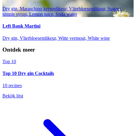
Dry gin, Maraschino kersenlikeur, Vlierbloesemlikeur, Sugar /
simple syrup, Lemon juice, Soda water
Left Bank Martini
Dry gin, Vlierbloesemlikeur, Witte vermout, White wine
Ontdek meer
Top 10
Top 10 Dry gin Cocktails
10 recipes
Bekijk lijst