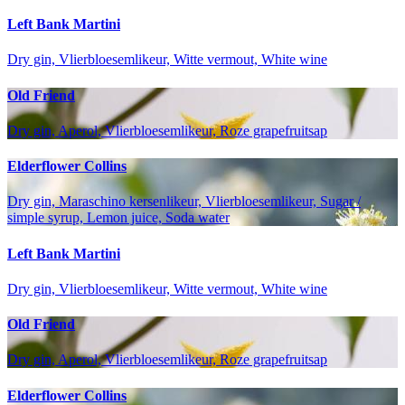
Left Bank Martini
Dry gin, Vlierbloesemlikeur, Witte vermout, White wine
Old Friend
Dry gin, Aperol, Vlierbloesemlikeur, Roze grapefruitsap
Elderflower Collins
Dry gin, Maraschino kersenlikeur, Vlierbloesemlikeur, Sugar /
simple syrup, Lemon juice, Soda water
Left Bank Martini
Dry gin, Vlierbloesemlikeur, Witte vermout, White wine
Old Friend
Dry gin, Aperol, Vlierbloesemlikeur, Roze grapefruitsap
Elderflower Collins