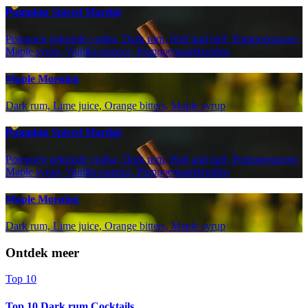
Pumpkin Spiced Martini
Pompoen gekruide vodka, Dark rum, Half and half, Pompoenpuree,
Maple syrup, Vanilla essence, Pompoentaartkruiden
Maple Morning
Dark rum, Lime juice, Orange bitters, Maple syrup
Pumpkin Spiced Martini
Pompoen gekruide vodka, Dark rum, Half and half, Pompoenpuree,
Maple syrup, Vanilla essence, Pompoentaartkruiden
Maple Morning
Dark rum, Lime juice, Orange bitters, Maple syrup
Ontdek meer
Top 10
Top 10 Dark rum Cocktails