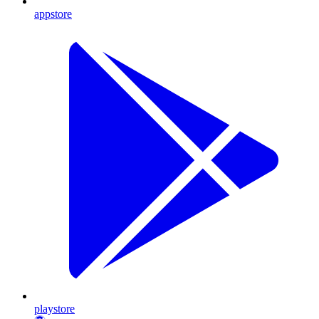
appstore
playstore