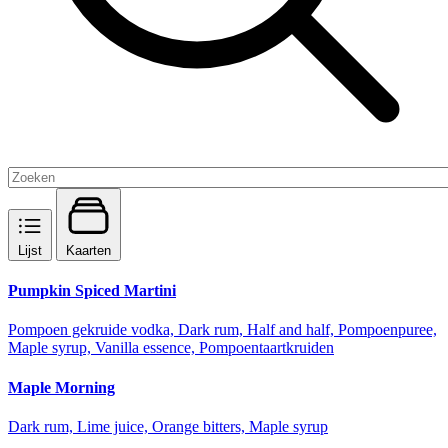
Lijst
Kaarten
Pumpkin Spiced Martini
Pompoen gekruide vodka, Dark rum, Half and half, Pompoenpuree,
Maple syrup, Vanilla essence, Pompoentaartkruiden
Maple Morning
Dark rum, Lime juice, Orange bitters, Maple syrup