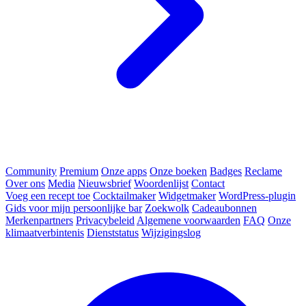
Community
Premium
Onze apps
Onze boeken
Badges
Reclame
Over ons
Media
Nieuwsbrief
Woordenlijst
Contact
Voeg een recept toe
Cocktailmaker
Widgetmaker
WordPress-plugin
Gids voor mijn persoonlijke bar
Zoekwolk
Cadeaubonnen
Merkenpartners
Privacybeleid
Algemene voorwaarden
FAQ
Onze
klimaatverbintenis
Dienststatus
Wijzigingslog