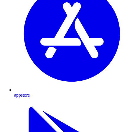
appstore