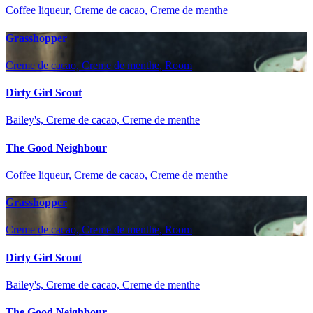
Coffee liqueur, Creme de cacao, Creme de menthe
Grasshopper
Creme de cacao, Creme de menthe, Room
Dirty Girl Scout
Bailey's, Creme de cacao, Creme de menthe
The Good Neighbour
Coffee liqueur, Creme de cacao, Creme de menthe
Grasshopper
Creme de cacao, Creme de menthe, Room
Dirty Girl Scout
Bailey's, Creme de cacao, Creme de menthe
The Good Neighbour