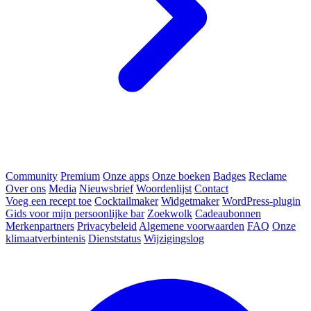
Community
Premium
Onze apps
Onze boeken
Badges
Reclame
Over ons
Media
Nieuwsbrief
Woordenlijst
Contact
Voeg een recept toe
Cocktailmaker
Widgetmaker
WordPress-plugin
Gids voor mijn persoonlijke bar
Zoekwolk
Cadeaubonnen
Merkenpartners
Privacybeleid
Algemene voorwaarden
FAQ
Onze
klimaatverbintenis
Dienststatus
Wijzigingslog