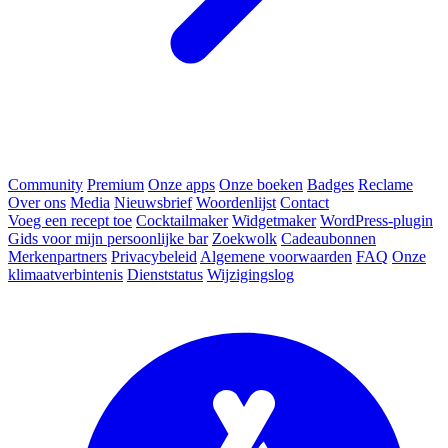
Community
Premium
Onze apps
Onze boeken
Badges
Reclame
Over ons
Media
Nieuwsbrief
Woordenlijst
Contact
Voeg een recept toe
Cocktailmaker
Widgetmaker
WordPress-plugin
Gids voor mijn persoonlijke bar
Zoekwolk
Cadeaubonnen
Merkenpartners
Privacybeleid
Algemene voorwaarden
FAQ
Onze
klimaatverbintenis
Dienststatus
Wijzigingslog