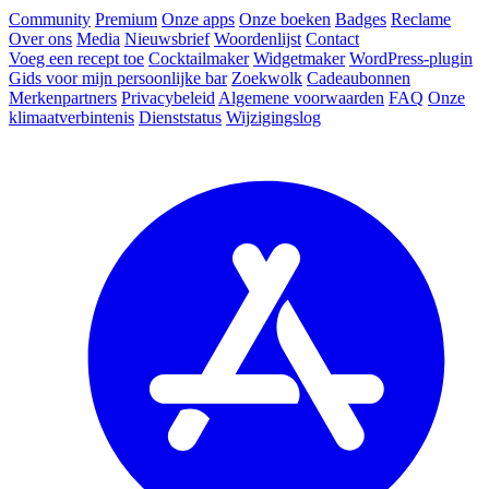
Community
Premium
Onze apps
Onze boeken
Badges
Reclame
Over ons
Media
Nieuwsbrief
Woordenlijst
Contact
Voeg een recept toe
Cocktailmaker
Widgetmaker
WordPress-plugin
Gids voor mijn persoonlijke bar
Zoekwolk
Cadeaubonnen
Merkenpartners
Privacybeleid
Algemene voorwaarden
FAQ
Onze
klimaatverbintenis
Dienststatus
Wijzigingslog