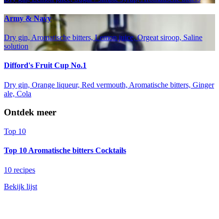
Army & Navy
Dry gin, Aromatische bitters, Lemon juice, Orgeat siroop, Saline
solution
Difford's Fruit Cup No.1
Dry gin, Orange liqueur, Red vermouth, Aromatische bitters, Ginger
ale, Cola
Ontdek meer
Top 10
Top 10 Aromatische bitters Cocktails
10 recipes
Bekijk lijst