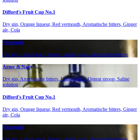
Difford's Fruit Cup No.1
Dry gin, Orange liqueur, Red vermouth, Aromatische bitters, Ginger
ale, Cola
Fitzgerald
Dry gin, Lemon juice, Sugar / simple syrup, Aromatische bitters
Army & Navy
Dry gin, Aromatische bitters, Lemon juice, Orgeat siroop, Saline
solution
Difford's Fruit Cup No.1
Dry gin, Orange liqueur, Red vermouth, Aromatische bitters, Ginger
ale, Cola
Fitzgerald
Dry gin, Lemon juice, Sugar / simple syrup, Aromatische bitters