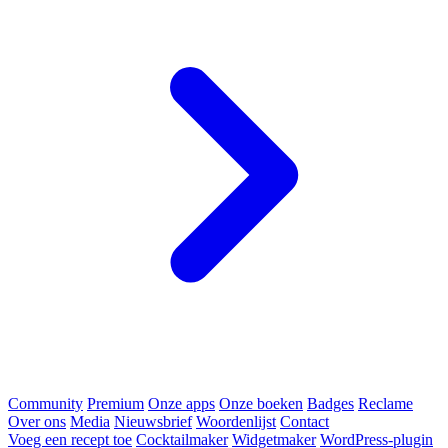
Community
Premium
Onze apps
Onze boeken
Badges
Reclame
Over ons
Media
Nieuwsbrief
Woordenlijst
Contact
Voeg een recept toe
Cocktailmaker
Widgetmaker
WordPress-plugin