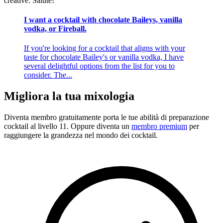
creative. Salute!
I want a cocktail with chocolate Baileys, vanilla
vodka, or Fireball.
If you're looking for a cocktail that aligns with your
taste for chocolate Bailey's or vanilla vodka, I have
several delightful options from the list for you to
consider. The...
Migliora la tua mixologia
Diventa membro gratuitamente
porta le tue abilità di preparazione
cocktail al livello 11. Oppure diventa un
membro premium
per
raggiungere la grandezza nel mondo dei cocktail.