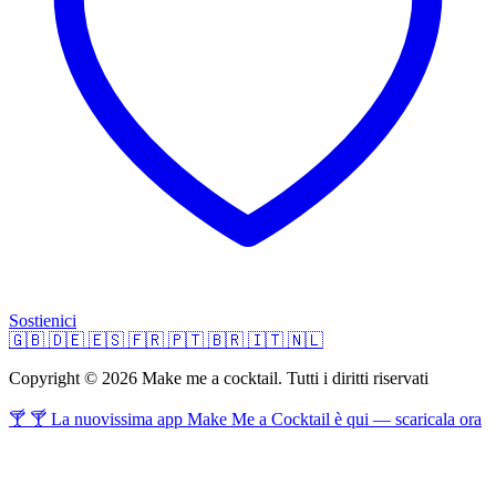
Sostienici
🇬🇧
🇩🇪
🇪🇸
🇫🇷
🇵🇹
🇧🇷
🇮🇹
🇳🇱
Copyright © 2026 Make me a cocktail. Tutti i diritti riservati
🍸 🍸 La nuovissima app Make Me a Cocktail è qui — scaricala ora