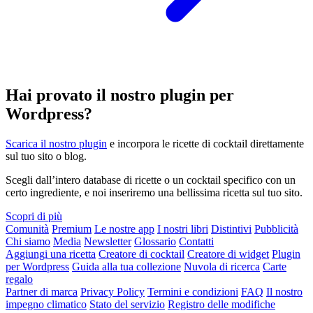
Hai provato il nostro plugin per
Wordpress?
Scarica il nostro plugin
e incorpora le ricette di cocktail direttamente
sul tuo sito o blog.
Scegli dall’intero database di ricette o un cocktail specifico con un
certo ingrediente, e noi inseriremo una bellissima ricetta sul tuo sito.
Scopri di più
Comunità
Premium
Le nostre app
I nostri libri
Distintivi
Pubblicità
Chi siamo
Media
Newsletter
Glossario
Contatti
Aggiungi una ricetta
Creatore di cocktail
Creatore di widget
Plugin
per Wordpress
Guida alla tua collezione
Nuvola di ricerca
Carte
regalo
Partner di marca
Privacy Policy
Termini e condizioni
FAQ
Il nostro
impegno climatico
Stato del servizio
Registro delle modifiche