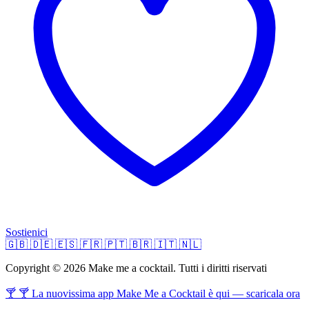
Sostienici
🇬🇧
🇩🇪
🇪🇸
🇫🇷
🇵🇹
🇧🇷
🇮🇹
🇳🇱
Copyright © 2026 Make me a cocktail. Tutti i diritti riservati
🍸 🍸 La nuovissima app Make Me a Cocktail è qui — scaricala ora