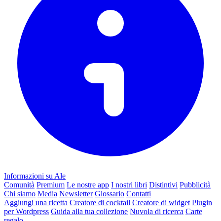
Informazioni su Ale
Comunità
Premium
Le nostre app
I nostri libri
Distintivi
Pubblicità
Chi siamo
Media
Newsletter
Glossario
Contatti
Aggiungi una ricetta
Creatore di cocktail
Creatore di widget
Plugin
per Wordpress
Guida alla tua collezione
Nuvola di ricerca
Carte
regalo