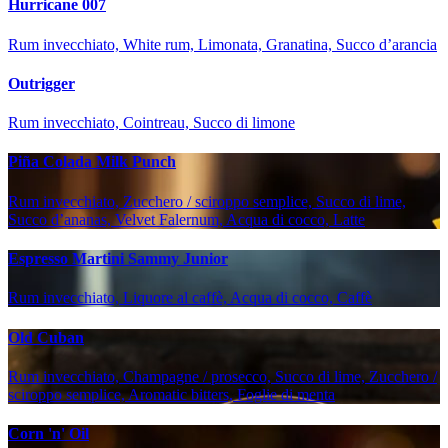
Hurricane 007
Rum invecchiato, White rum, Limonata, Granatina, Succo d’arancia
Outrigger
Rum invecchiato, Cointreau, Succo di limone
Piña Colada Milk Punch
Rum invecchiato, Zucchero / sciroppo semplice, Succo di lime,
Succo d’ananas, Velvet Falernum, Acqua di cocco, Latte
Espresso Martini Sammy Junior
Rum invecchiato, Liquore al caffè, Acqua di cocco, Caffè
Old Cuban
Rum invecchiato, Champagne / prosecco, Succo di lime, Zucchero /
sciroppo semplice, Aromatic bitters, Foglie di menta
Corn 'n' Oil