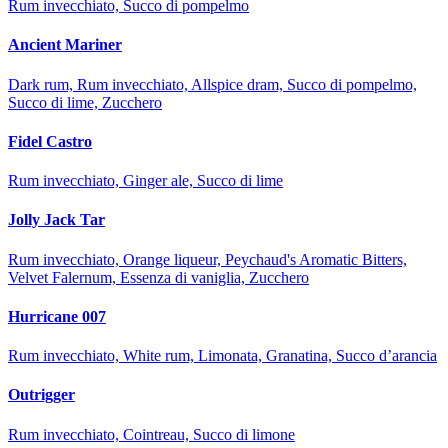
Rum invecchiato, Succo di pompelmo
Ancient Mariner
Dark rum, Rum invecchiato, Allspice dram, Succo di pompelmo,
Succo di lime, Zucchero
Fidel Castro
Rum invecchiato, Ginger ale, Succo di lime
Jolly Jack Tar
Rum invecchiato, Orange liqueur, Peychaud's Aromatic Bitters,
Velvet Falernum, Essenza di vaniglia, Zucchero
Hurricane 007
Rum invecchiato, White rum, Limonata, Granatina, Succo d’arancia
Outrigger
Rum invecchiato, Cointreau, Succo di limone