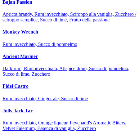
Bajan Passion
Apricot brandy, Rum invecchiato, Sciroppo alla vaniglia, Zucchero /
sciroppo semplice, Succo di lime, Frutto della passione
Monkey Wrench
Rum invecchiato, Succo di pompelmo
Ancient Mariner
Dark rum, Rum invecchiato, Allspice dram, Succo di pompelmo,
Succo di lime, Zucchero
Fidel Castro
Rum invecchiato, Ginger ale, Succo di lime
Jolly Jack Tar
Rum invecchiato, Orange liqueur, Peychaud's Aromatic Bitters,
Velvet Falernum, Essenza di vaniglia, Zucchero