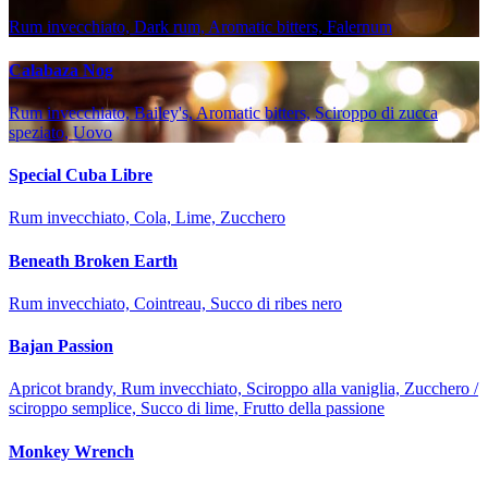
Rum invecchiato, Dark rum, Aromatic bitters, Falernum
Calabaza Nog
Rum invecchiato, Bailey's, Aromatic bitters, Sciroppo di zucca
speziato, Uovo
Special Cuba Libre
Rum invecchiato, Cola, Lime, Zucchero
Beneath Broken Earth
Rum invecchiato, Cointreau, Succo di ribes nero
Bajan Passion
Apricot brandy, Rum invecchiato, Sciroppo alla vaniglia, Zucchero /
sciroppo semplice, Succo di lime, Frutto della passione
Monkey Wrench