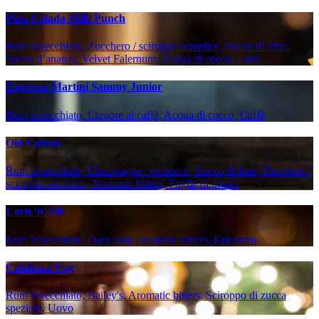
Piña Colada Milk Punch
Rum invecchiato, Zucchero / sciroppo semplice, Succo di lime,
Succo d’ananas, Velvet Falernum, Acqua di cocco, Latte
Espresso Martini Sammy Junior
Rum invecchiato, Liquore al caffè, Acqua di cocco, Caffè
Old Cuban
Rum invecchiato, Champagne / prosecco, Succo di lime, Zucchero /
sciroppo semplice, Aromatic bitters, Foglie di menta
Corn 'n' Oil
Rum invecchiato, Dark rum, Aromatic bitters, Falernum
Calabaza Nog
Rum invecchiato, Bailey's, Aromatic bitters, Sciroppo di zucca
speziato, Uovo