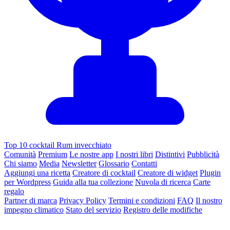
Top 10 cocktail Rum invecchiato
Comunità
Premium
Le nostre app
I nostri libri
Distintivi
Pubblicità
Chi siamo
Media
Newsletter
Glossario
Contatti
Aggiungi una ricetta
Creatore di cocktail
Creatore di widget
Plugin
per Wordpress
Guida alla tua collezione
Nuvola di ricerca
Carte
regalo
Partner di marca
Privacy Policy
Termini e condizioni
FAQ
Il nostro
impegno climatico
Stato del servizio
Registro delle modifiche