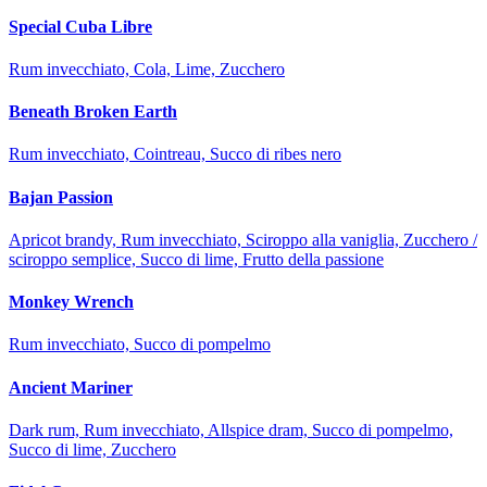
Special Cuba Libre
Rum invecchiato, Cola, Lime, Zucchero
Beneath Broken Earth
Rum invecchiato, Cointreau, Succo di ribes nero
Bajan Passion
Apricot brandy, Rum invecchiato, Sciroppo alla vaniglia, Zucchero /
sciroppo semplice, Succo di lime, Frutto della passione
Monkey Wrench
Rum invecchiato, Succo di pompelmo
Ancient Mariner
Dark rum, Rum invecchiato, Allspice dram, Succo di pompelmo,
Succo di lime, Zucchero