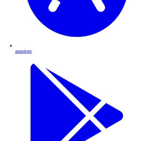
appstore