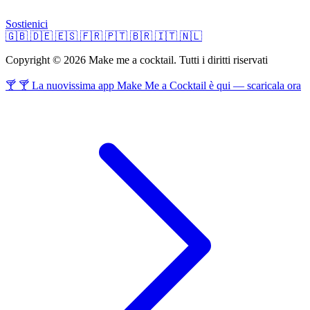
Sostienici
🇬🇧
🇩🇪
🇪🇸
🇫🇷
🇵🇹
🇧🇷
🇮🇹
🇳🇱
Copyright © 2026 Make me a cocktail. Tutti i diritti riservati
🍸 🍸 La nuovissima app Make Me a Cocktail è qui — scaricala ora