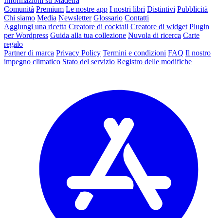
Informazioni su Madeira
Comunità
Premium
Le nostre app
I nostri libri
Distintivi
Pubblicità
Chi siamo
Media
Newsletter
Glossario
Contatti
Aggiungi una ricetta
Creatore di cocktail
Creatore di widget
Plugin
per Wordpress
Guida alla tua collezione
Nuvola di ricerca
Carte
regalo
Partner di marca
Privacy Policy
Termini e condizioni
FAQ
Il nostro
impegno climatico
Stato del servizio
Registro delle modifiche