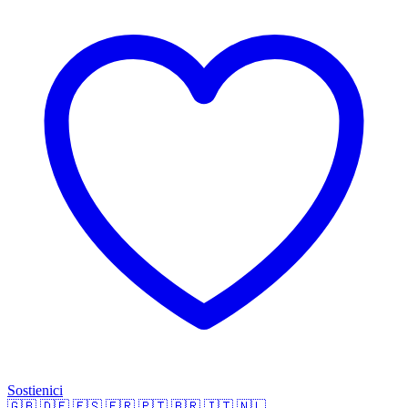
Sostienici
🇬🇧
🇩🇪
🇪🇸
🇫🇷
🇵🇹
🇧🇷
🇮🇹
🇳🇱