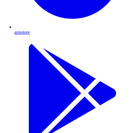
appstore