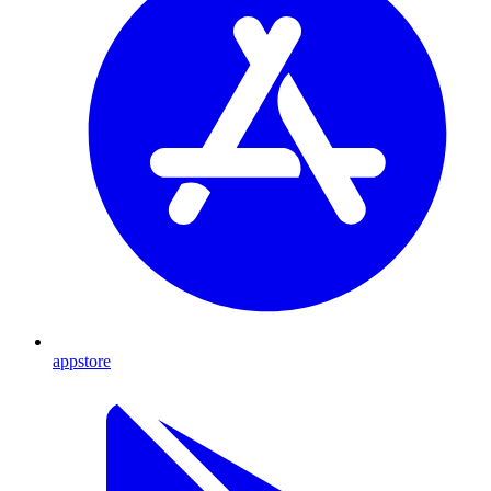
appstore