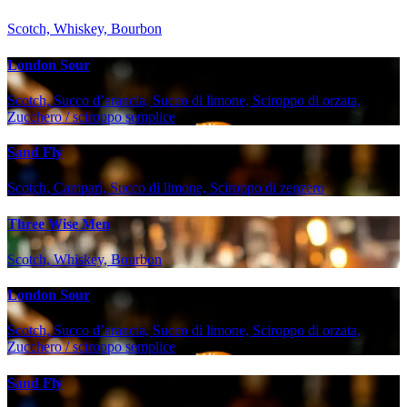
Scotch, Whiskey, Bourbon
London Sour
Scotch, Succo d’arancia, Succo di limone, Sciroppo di orzata,
Zucchero / sciroppo semplice
Sand Fly
Scotch, Campari, Succo di limone, Sciroppo di zenzero
Three Wise Men
Scotch, Whiskey, Bourbon
London Sour
Scotch, Succo d’arancia, Succo di limone, Sciroppo di orzata,
Zucchero / sciroppo semplice
Sand Fly