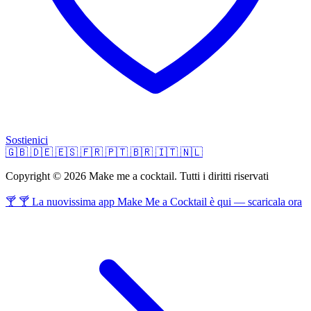
Sostienici
🇬🇧
🇩🇪
🇪🇸
🇫🇷
🇵🇹
🇧🇷
🇮🇹
🇳🇱
Copyright © 2026 Make me a cocktail. Tutti i diritti riservati
🍸 🍸 La nuovissima app Make Me a Cocktail è qui — scaricala ora