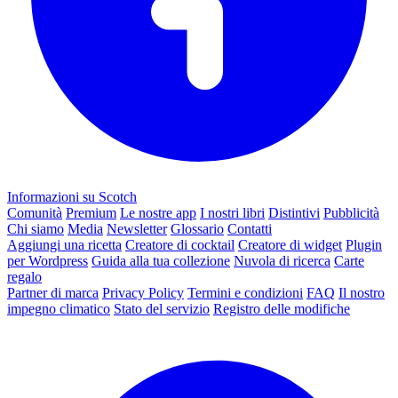
Informazioni su Scotch
Comunità
Premium
Le nostre app
I nostri libri
Distintivi
Pubblicità
Chi siamo
Media
Newsletter
Glossario
Contatti
Aggiungi una ricetta
Creatore di cocktail
Creatore di widget
Plugin
per Wordpress
Guida alla tua collezione
Nuvola di ricerca
Carte
regalo
Partner di marca
Privacy Policy
Termini e condizioni
FAQ
Il nostro
impegno climatico
Stato del servizio
Registro delle modifiche