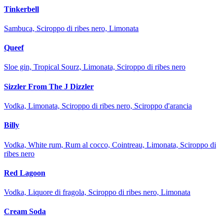
Tinkerbell
Sambuca, Sciroppo di ribes nero, Limonata
Queef
Sloe gin, Tropical Sourz, Limonata, Sciroppo di ribes nero
Sizzler From The J Dizzler
Vodka, Limonata, Sciroppo di ribes nero, Sciroppo d'arancia
Billy
Vodka, White rum, Rum al cocco, Cointreau, Limonata, Sciroppo di
ribes nero
Red Lagoon
Vodka, Liquore di fragola, Sciroppo di ribes nero, Limonata
Cream Soda