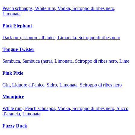
Peach schnapps, White rum, Vodka, Sciroppo di ribes nero,
Limonata
Pink Elephant
Dark rum, Liquore all’anice, Limonata, Sciroppo di ribes nero
Tongue Twister
Sambuca, Sambuca (nera), Limonata, Sciroppo di ribes nero, Lime
Pink Pixie
Gin, Liquore all’anice, Sidro, Limonata, Sciroppo di ribes nero
Moonjuice
White rum, Peach schnapps, Vodka, Sciroppo di ribes nero, Succo
d’arancia, Limonata
Fuzzy Duck