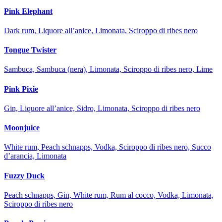
Pink Elephant
Dark rum, Liquore all’anice, Limonata, Sciroppo di ribes nero
Tongue Twister
Sambuca, Sambuca (nera), Limonata, Sciroppo di ribes nero, Lime
Pink Pixie
Gin, Liquore all’anice, Sidro, Limonata, Sciroppo di ribes nero
Moonjuice
White rum, Peach schnapps, Vodka, Sciroppo di ribes nero, Succo
d’arancia, Limonata
Fuzzy Duck
Peach schnapps, Gin, White rum, Rum al cocco, Vodka, Limonata,
Sciroppo di ribes nero