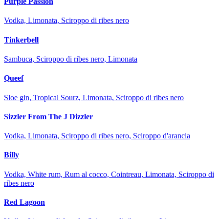
Purple Passion
Vodka, Limonata, Sciroppo di ribes nero
Tinkerbell
Sambuca, Sciroppo di ribes nero, Limonata
Queef
Sloe gin, Tropical Sourz, Limonata, Sciroppo di ribes nero
Sizzler From The J Dizzler
Vodka, Limonata, Sciroppo di ribes nero, Sciroppo d'arancia
Billy
Vodka, White rum, Rum al cocco, Cointreau, Limonata, Sciroppo di
ribes nero
Red Lagoon