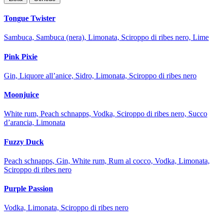
Tongue Twister
Sambuca, Sambuca (nera), Limonata, Sciroppo di ribes nero, Lime
Pink Pixie
Gin, Liquore all’anice, Sidro, Limonata, Sciroppo di ribes nero
Moonjuice
White rum, Peach schnapps, Vodka, Sciroppo di ribes nero, Succo
d’arancia, Limonata
Fuzzy Duck
Peach schnapps, Gin, White rum, Rum al cocco, Vodka, Limonata,
Sciroppo di ribes nero
Purple Passion
Vodka, Limonata, Sciroppo di ribes nero