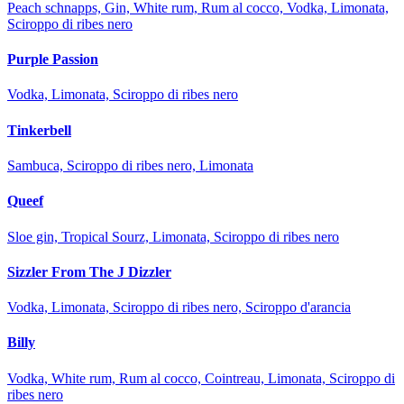
Peach schnapps, Gin, White rum, Rum al cocco, Vodka, Limonata,
Sciroppo di ribes nero
Purple Passion
Vodka, Limonata, Sciroppo di ribes nero
Tinkerbell
Sambuca, Sciroppo di ribes nero, Limonata
Queef
Sloe gin, Tropical Sourz, Limonata, Sciroppo di ribes nero
Sizzler From The J Dizzler
Vodka, Limonata, Sciroppo di ribes nero, Sciroppo d'arancia
Billy
Vodka, White rum, Rum al cocco, Cointreau, Limonata, Sciroppo di
ribes nero