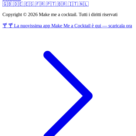
🇬🇧
🇩🇪
🇪🇸
🇫🇷
🇵🇹
🇧🇷
🇮🇹
🇳🇱
Copyright © 2026 Make me a cocktail. Tutti i diritti riservati
🍸 🍸 La nuovissima app Make Me a Cocktail è qui — scaricala ora