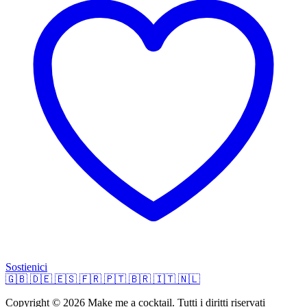
Sostienici
🇬🇧
🇩🇪
🇪🇸
🇫🇷
🇵🇹
🇧🇷
🇮🇹
🇳🇱
Copyright © 2026 Make me a cocktail. Tutti i diritti riservati