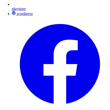
playstore
wordpress