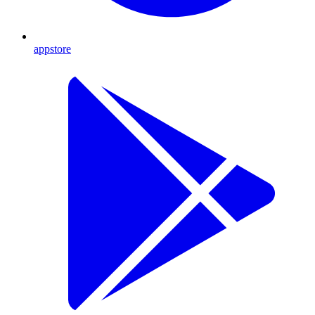
appstore