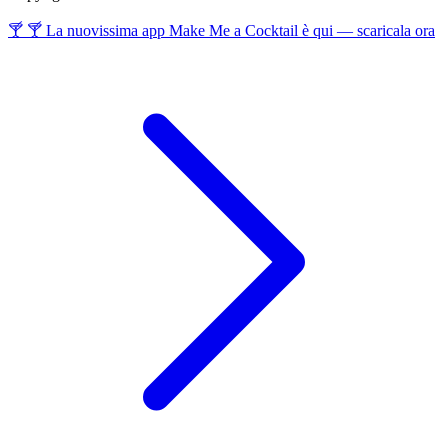
🍸 🍸 La nuovissima app Make Me a Cocktail è qui — scaricala ora