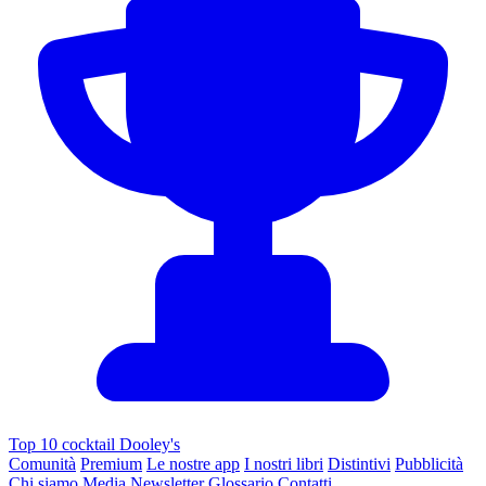
Top 10 cocktail Dooley's
Comunità
Premium
Le nostre app
I nostri libri
Distintivi
Pubblicità
Chi siamo
Media
Newsletter
Glossario
Contatti