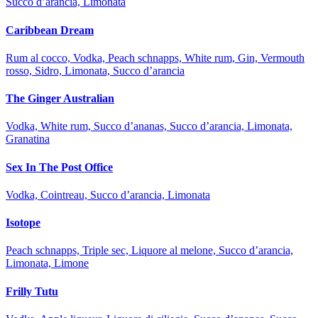
Succo d’arancia, Limonata
Caribbean Dream
Rum al cocco, Vodka, Peach schnapps, White rum, Gin, Vermouth
rosso, Sidro, Limonata, Succo d’arancia
The Ginger Australian
Vodka, White rum, Succo d’ananas, Succo d’arancia, Limonata,
Granatina
Sex In The Post Office
Vodka, Cointreau, Succo d’arancia, Limonata
Isotope
Peach schnapps, Triple sec, Liquore al melone, Succo d’arancia,
Limonata, Limone
Frilly Tutu