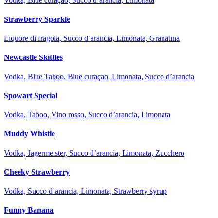
Vodka, Blue curaçao, Succo d’arancia, Limonata
Strawberry Sparkle
Liquore di fragola, Succo d’arancia, Limonata, Granatina
Newcastle Skittles
Vodka, Blue Taboo, Blue curaçao, Limonata, Succo d’arancia
Spowart Special
Vodka, Taboo, Vino rosso, Succo d’arancia, Limonata
Muddy Whistle
Vodka, Jagermeister, Succo d’arancia, Limonata, Zucchero
Cheeky Strawberry
Vodka, Succo d’arancia, Limonata, Strawberry syrup
Funny Banana