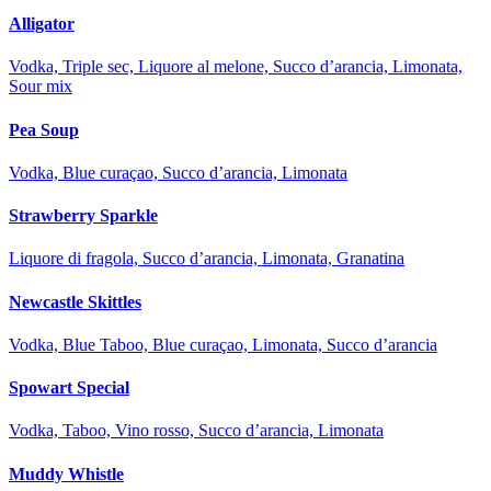
Alligator
Vodka, Triple sec, Liquore al melone, Succo d’arancia, Limonata,
Sour mix
Pea Soup
Vodka, Blue curaçao, Succo d’arancia, Limonata
Strawberry Sparkle
Liquore di fragola, Succo d’arancia, Limonata, Granatina
Newcastle Skittles
Vodka, Blue Taboo, Blue curaçao, Limonata, Succo d’arancia
Spowart Special
Vodka, Taboo, Vino rosso, Succo d’arancia, Limonata
Muddy Whistle