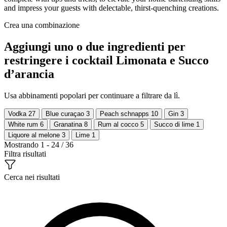
and impress your guests with delectable, thirst-quenching creations.
Crea una combinazione
Aggiungi uno o due ingredienti per
restringere i cocktail Limonata e Succo
d’arancia
Usa abbinamenti popolari per continuare a filtrare da lì.
Vodka
27
Blue curaçao
3
Peach schnapps
10
Gin
3
White rum
6
Granatina
8
Rum al cocco
5
Succo di lime
1
Liquore al melone
3
Lime
1
Mostrando 1 - 24 / 36
Filtra risultati
Cerca nei risultati