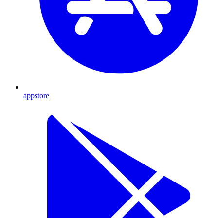
appstore