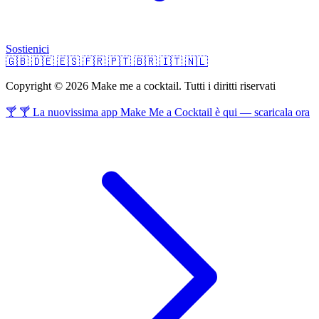
Sostienici
🇬🇧
🇩🇪
🇪🇸
🇫🇷
🇵🇹
🇧🇷
🇮🇹
🇳🇱
Copyright © 2026 Make me a cocktail. Tutti i diritti riservati
🍸 🍸 La nuovissima app Make Me a Cocktail è qui — scaricala ora