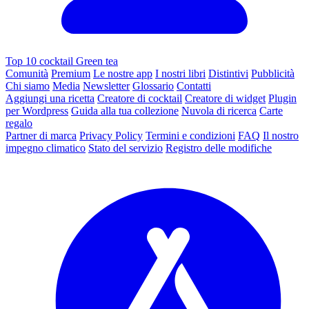
Top 10 cocktail Green tea
Comunità
Premium
Le nostre app
I nostri libri
Distintivi
Pubblicità
Chi siamo
Media
Newsletter
Glossario
Contatti
Aggiungi una ricetta
Creatore di cocktail
Creatore di widget
Plugin
per Wordpress
Guida alla tua collezione
Nuvola di ricerca
Carte
regalo
Partner di marca
Privacy Policy
Termini e condizioni
FAQ
Il nostro
impegno climatico
Stato del servizio
Registro delle modifiche