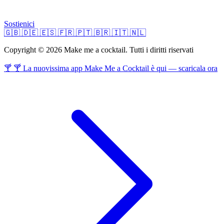
Sostienici
🇬🇧
🇩🇪
🇪🇸
🇫🇷
🇵🇹
🇧🇷
🇮🇹
🇳🇱
Copyright © 2026 Make me a cocktail. Tutti i diritti riservati
🍸 🍸 La nuovissima app Make Me a Cocktail è qui — scaricala ora