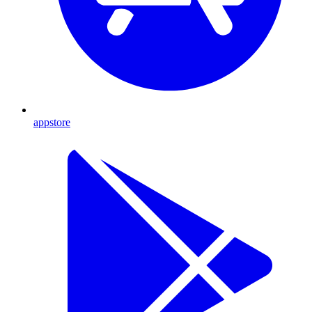
appstore