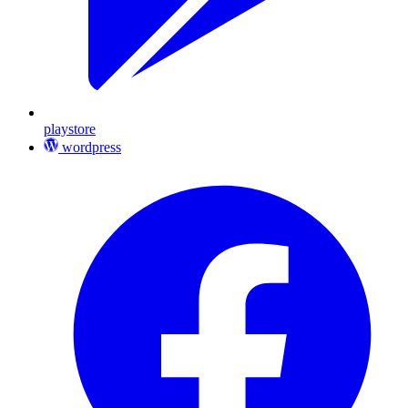
playstore
wordpress