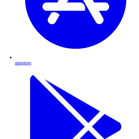
appstore