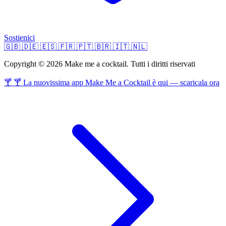
Sostienici
🇬🇧
🇩🇪
🇪🇸
🇫🇷
🇵🇹
🇧🇷
🇮🇹
🇳🇱
Copyright © 2026 Make me a cocktail. Tutti i diritti riservati
🍸 🍸 La nuovissima app Make Me a Cocktail è qui — scaricala ora