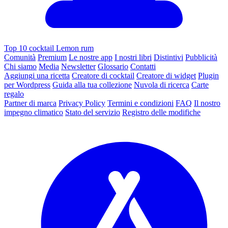
Top 10 cocktail Lemon rum
Comunità
Premium
Le nostre app
I nostri libri
Distintivi
Pubblicità
Chi siamo
Media
Newsletter
Glossario
Contatti
Aggiungi una ricetta
Creatore di cocktail
Creatore di widget
Plugin
per Wordpress
Guida alla tua collezione
Nuvola di ricerca
Carte
regalo
Partner di marca
Privacy Policy
Termini e condizioni
FAQ
Il nostro
impegno climatico
Stato del servizio
Registro delle modifiche