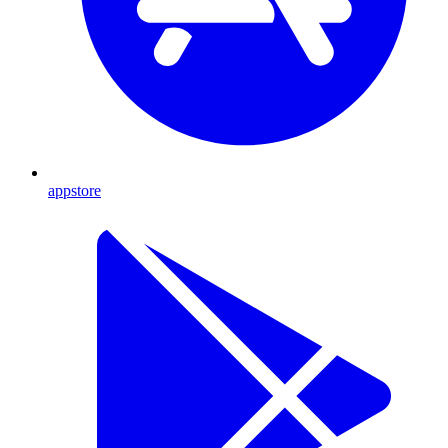
appstore