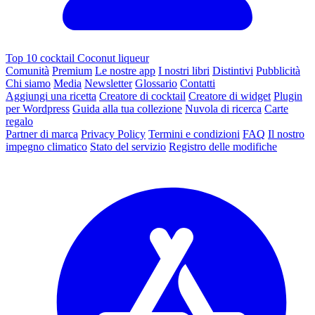
Top 10 cocktail Coconut liqueur
Comunità
Premium
Le nostre app
I nostri libri
Distintivi
Pubblicità
Chi siamo
Media
Newsletter
Glossario
Contatti
Aggiungi una ricetta
Creatore di cocktail
Creatore di widget
Plugin
per Wordpress
Guida alla tua collezione
Nuvola di ricerca
Carte
regalo
Partner di marca
Privacy Policy
Termini e condizioni
FAQ
Il nostro
impegno climatico
Stato del servizio
Registro delle modifiche