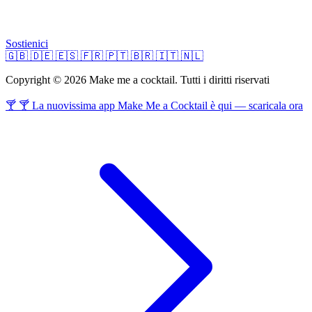
Sostienici
🇬🇧
🇩🇪
🇪🇸
🇫🇷
🇵🇹
🇧🇷
🇮🇹
🇳🇱
Copyright © 2026 Make me a cocktail. Tutti i diritti riservati
🍸 🍸 La nuovissima app Make Me a Cocktail è qui — scaricala ora