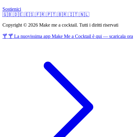
Sostienici
🇬🇧
🇩🇪
🇪🇸
🇫🇷
🇵🇹
🇧🇷
🇮🇹
🇳🇱
Copyright © 2026 Make me a cocktail. Tutti i diritti riservati
🍸 🍸 La nuovissima app Make Me a Cocktail è qui — scaricala ora