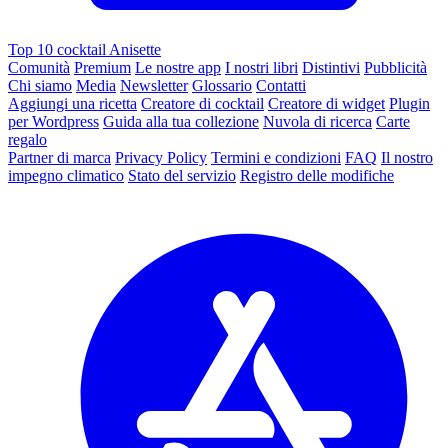
Top 10 cocktail Anisette
Comunità
Premium
Le nostre app
I nostri libri
Distintivi
Pubblicità
Chi siamo
Media
Newsletter
Glossario
Contatti
Aggiungi una ricetta
Creatore di cocktail
Creatore di widget
Plugin
per Wordpress
Guida alla tua collezione
Nuvola di ricerca
Carte
regalo
Partner di marca
Privacy Policy
Termini e condizioni
FAQ
Il nostro
impegno climatico
Stato del servizio
Registro delle modifiche