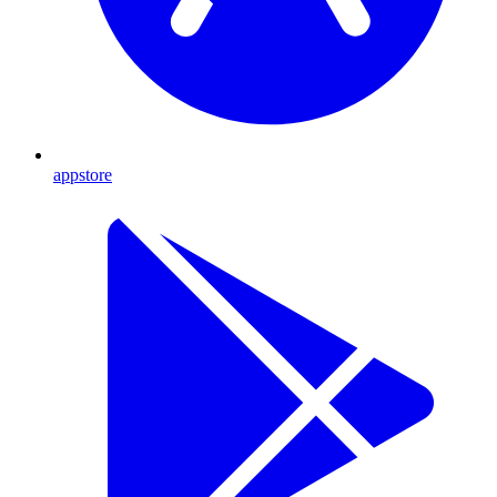
appstore