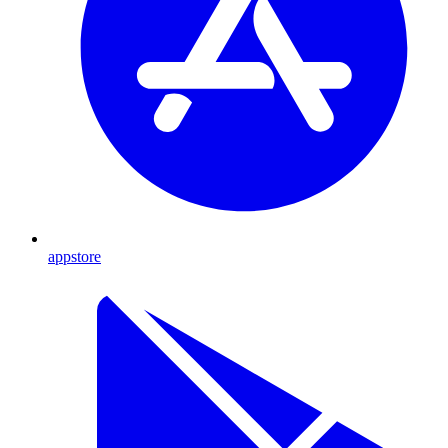
appstore