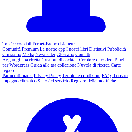
Top 10 cocktail Fernet-Branca Liqueur
Comunità
Premium
Le nostre app
I nostri libri
Distintivi
Pubblicità
Chi siamo
Media
Newsletter
Glossario
Contatti
Aggiungi una ricetta
Creatore di cocktail
Creatore di widget
Plugin
per Wordpress
Guida alla tua collezione
Nuvola di ricerca
Carte
regalo
Partner di marca
Privacy Policy
Termini e condizioni
FAQ
Il nostro
impegno climatico
Stato del servizio
Registro delle modifiche