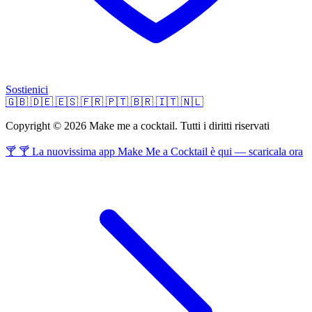
Sostienici
🇬🇧
🇩🇪
🇪🇸
🇫🇷
🇵🇹
🇧🇷
🇮🇹
🇳🇱
Copyright © 2026 Make me a cocktail. Tutti i diritti riservati
🍸 🍸 La nuovissima app Make Me a Cocktail è qui — scaricala ora