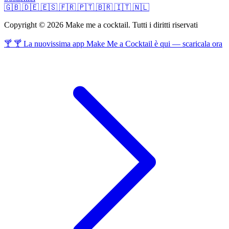
🇬🇧
🇩🇪
🇪🇸
🇫🇷
🇵🇹
🇧🇷
🇮🇹
🇳🇱
Copyright © 2026 Make me a cocktail. Tutti i diritti riservati
🍸 🍸 La nuovissima app Make Me a Cocktail è qui — scaricala ora