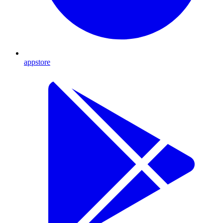
appstore