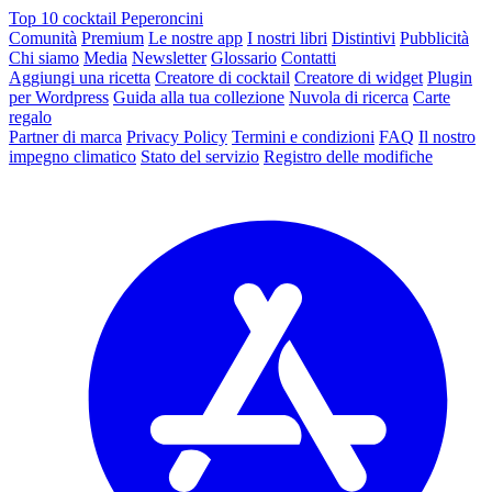
Top 10 cocktail Peperoncini
Comunità
Premium
Le nostre app
I nostri libri
Distintivi
Pubblicità
Chi siamo
Media
Newsletter
Glossario
Contatti
Aggiungi una ricetta
Creatore di cocktail
Creatore di widget
Plugin
per Wordpress
Guida alla tua collezione
Nuvola di ricerca
Carte
regalo
Partner di marca
Privacy Policy
Termini e condizioni
FAQ
Il nostro
impegno climatico
Stato del servizio
Registro delle modifiche