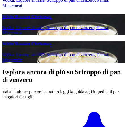
Vodka, Liquore al caffè, Sciroppo di pan di zenzero, Panna,
Mincemeat
White Russian Christmas
Vodka, Liquore al caffè, Sciroppo di pan di zenzero, Panna,
Mincemeat
White Russian Christmas
Vodka, Liquore al caffè, Sciroppo di pan di zenzero, Panna,
Mincemeat
Esplora ancora di più su Sciroppo di pan
di zenzero
Vai all'hub per percorsi curati, o leggi la guida agli ingredienti per
maggiori dettagli.