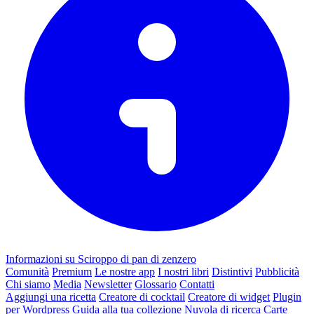
Informazioni su Sciroppo di pan di zenzero
Comunità
Premium
Le nostre app
I nostri libri
Distintivi
Pubblicità
Chi siamo
Media
Newsletter
Glossario
Contatti
Aggiungi una ricetta
Creatore di cocktail
Creatore di widget
Plugin
per Wordpress
Guida alla tua collezione
Nuvola di ricerca
Carte