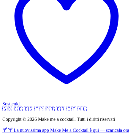
Sostienici
🇬🇧
🇩🇪
🇪🇸
🇫🇷
🇵🇹
🇧🇷
🇮🇹
🇳🇱
Copyright © 2026 Make me a cocktail. Tutti i diritti riservati
🍸 🍸 La nuovissima app Make Me a Cocktail è qui — scaricala ora