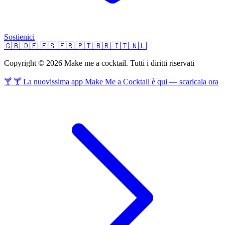
Sostienici
🇬🇧
🇩🇪
🇪🇸
🇫🇷
🇵🇹
🇧🇷
🇮🇹
🇳🇱
Copyright © 2026 Make me a cocktail. Tutti i diritti riservati
🍸 🍸 La nuovissima app Make Me a Cocktail è qui — scaricala ora