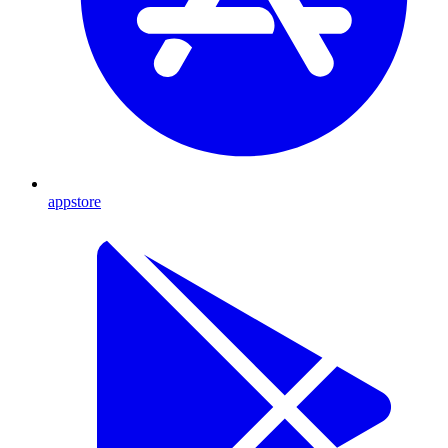
appstore