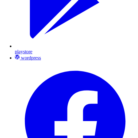
playstore
wordpress