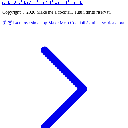
🇬🇧
🇩🇪
🇪🇸
🇫🇷
🇵🇹
🇧🇷
🇮🇹
🇳🇱
Copyright © 2026 Make me a cocktail. Tutti i diritti riservati
🍸 🍸 La nuovissima app Make Me a Cocktail è qui — scaricala ora