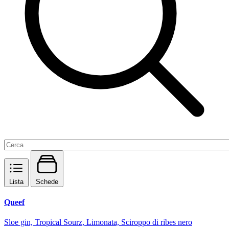
Lista
Schede
Queef
Sloe gin, Tropical Sourz, Limonata, Sciroppo di ribes nero