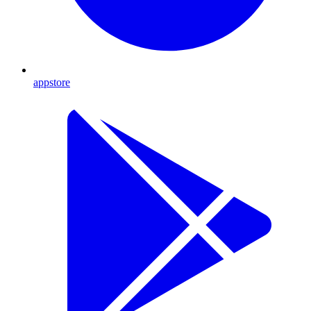
appstore