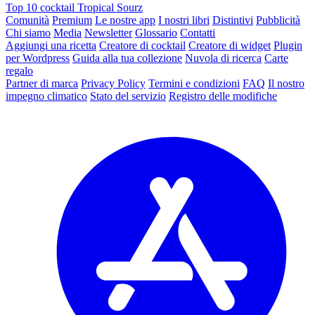
Top 10 cocktail Tropical Sourz
Comunità
Premium
Le nostre app
I nostri libri
Distintivi
Pubblicità
Chi siamo
Media
Newsletter
Glossario
Contatti
Aggiungi una ricetta
Creatore di cocktail
Creatore di widget
Plugin
per Wordpress
Guida alla tua collezione
Nuvola di ricerca
Carte
regalo
Partner di marca
Privacy Policy
Termini e condizioni
FAQ
Il nostro
impegno climatico
Stato del servizio
Registro delle modifiche