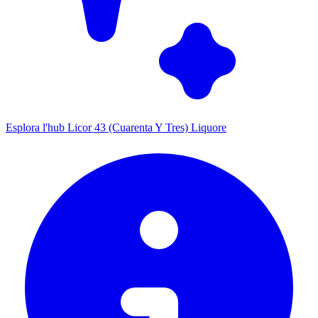
Esplora l'hub Licor 43 (Cuarenta Y Tres) Liquore