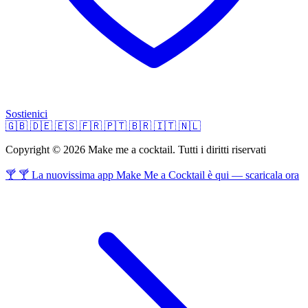
Sostienici
🇬🇧
🇩🇪
🇪🇸
🇫🇷
🇵🇹
🇧🇷
🇮🇹
🇳🇱
Copyright © 2026 Make me a cocktail. Tutti i diritti riservati
🍸 🍸 La nuovissima app Make Me a Cocktail è qui — scaricala ora