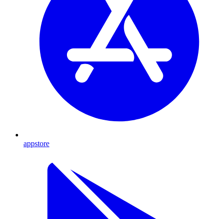
appstore