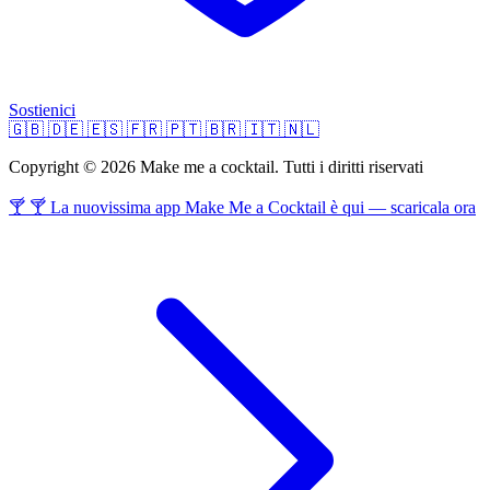
Sostienici
🇬🇧
🇩🇪
🇪🇸
🇫🇷
🇵🇹
🇧🇷
🇮🇹
🇳🇱
Copyright © 2026 Make me a cocktail. Tutti i diritti riservati
🍸 🍸 La nuovissima app Make Me a Cocktail è qui — scaricala ora