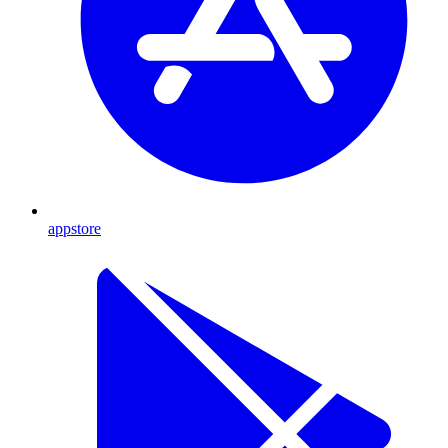
appstore