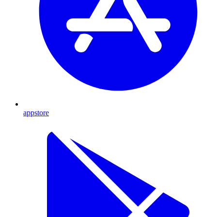
appstore