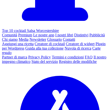
Top 10 cocktail Salsa Worcestershire
Comunità
Premium
Le nostre app
I nostri libri
Distintivi
Pubblicità
Chi siamo
Media
Newsletter
Glossario
Contatti
Aggiungi una ricetta
Creatore di cocktail
Creatore di widget
Plugin
per Wordpress
Guida alla tua collezione
Nuvola di ricerca
Carte
regalo
Partner di marca
Privacy Policy
Termini e condizioni
FAQ
Il nostro
impegno climatico
Stato del servizio
Registro delle modifiche