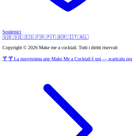
Sostienici
🇬🇧
🇩🇪
🇪🇸
🇫🇷
🇵🇹
🇧🇷
🇮🇹
🇳🇱
Copyright © 2026 Make me a cocktail. Tutti i diritti riservati
🍸 🍸 La nuovissima app Make Me a Cocktail è qui — scaricala ora