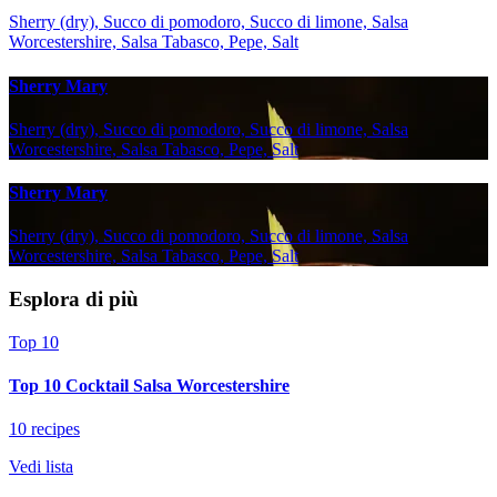
Sherry (dry), Succo di pomodoro, Succo di limone, Salsa
Worcestershire, Salsa Tabasco, Pepe, Salt
Sherry Mary
Sherry (dry), Succo di pomodoro, Succo di limone, Salsa
Worcestershire, Salsa Tabasco, Pepe, Salt
Sherry Mary
Sherry (dry), Succo di pomodoro, Succo di limone, Salsa
Worcestershire, Salsa Tabasco, Pepe, Salt
Esplora di più
Top 10
Top 10 Cocktail Salsa Worcestershire
10 recipes
Vedi lista