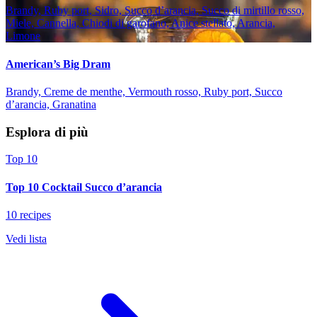
Brandy, Ruby port, Sidro, Succo d’arancia, Succo di mirtillo rosso,
Miele, Cannella, Chiodi di garofano, Anice stellato, Arancia,
Limone
American’s Big Dram
Brandy, Creme de menthe, Vermouth rosso, Ruby port, Succo
d’arancia, Granatina
Esplora di più
Top 10
Top 10 Cocktail Succo d’arancia
10 recipes
Vedi lista