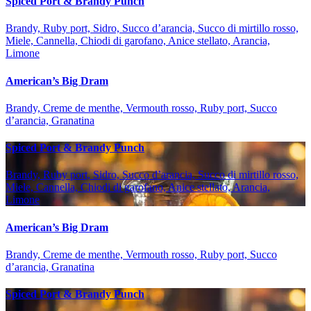
Spiced Port & Brandy Punch
Brandy, Ruby port, Sidro, Succo d’arancia, Succo di mirtillo rosso,
Miele, Cannella, Chiodi di garofano, Anice stellato, Arancia,
Limone
American’s Big Dram
Brandy, Creme de menthe, Vermouth rosso, Ruby port, Succo
d’arancia, Granatina
Spiced Port & Brandy Punch
Brandy, Ruby port, Sidro, Succo d’arancia, Succo di mirtillo rosso,
Miele, Cannella, Chiodi di garofano, Anice stellato, Arancia,
Limone
American’s Big Dram
Brandy, Creme de menthe, Vermouth rosso, Ruby port, Succo
d’arancia, Granatina
Spiced Port & Brandy Punch