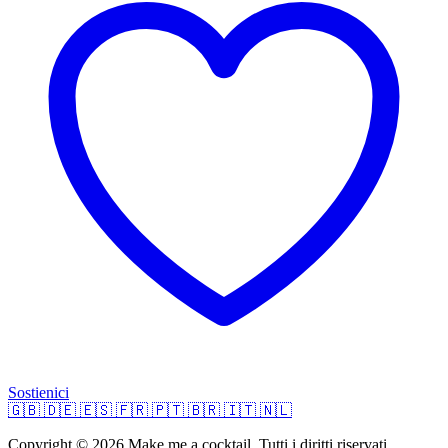
Sostienici
🇬🇧
🇩🇪
🇪🇸
🇫🇷
🇵🇹
🇧🇷
🇮🇹
🇳🇱
Copyright © 2026 Make me a cocktail. Tutti i diritti riservati