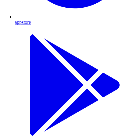
appstore