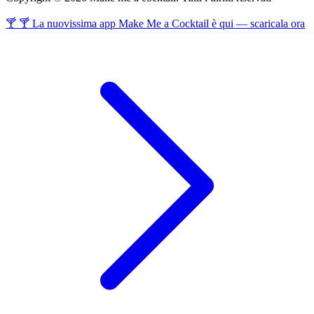
🍸 🍸 La nuovissima app Make Me a Cocktail è qui — scaricala ora