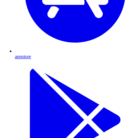
appstore