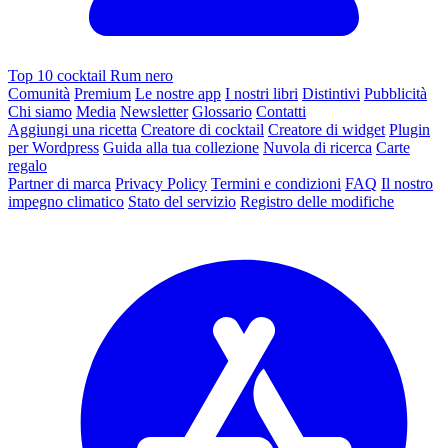
Top 10 cocktail Rum nero
Comunità
Premium
Le nostre app
I nostri libri
Distintivi
Pubblicità
Chi siamo
Media
Newsletter
Glossario
Contatti
Aggiungi una ricetta
Creatore di cocktail
Creatore di widget
Plugin
per Wordpress
Guida alla tua collezione
Nuvola di ricerca
Carte
regalo
Partner di marca
Privacy Policy
Termini e condizioni
FAQ
Il nostro
impegno climatico
Stato del servizio
Registro delle modifiche