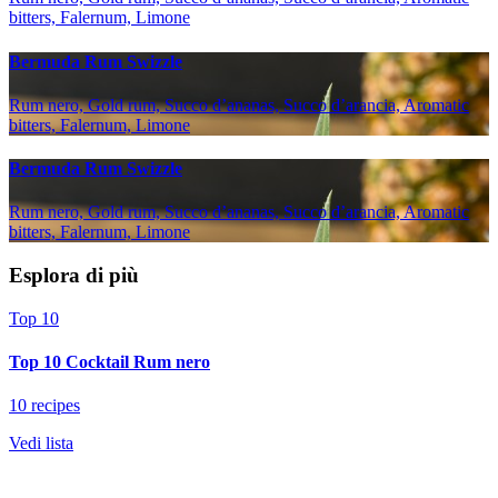
bitters, Falernum, Limone
Bermuda Rum Swizzle
Rum nero, Gold rum, Succo d’ananas, Succo d’arancia, Aromatic
bitters, Falernum, Limone
Bermuda Rum Swizzle
Rum nero, Gold rum, Succo d’ananas, Succo d’arancia, Aromatic
bitters, Falernum, Limone
Esplora di più
Top 10
Top 10 Cocktail Rum nero
10 recipes
Vedi lista