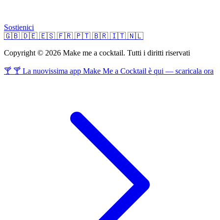
Sostienici
🇬🇧
🇩🇪
🇪🇸
🇫🇷
🇵🇹
🇧🇷
🇮🇹
🇳🇱
Copyright © 2026 Make me a cocktail. Tutti i diritti riservati
🍸 🍸 La nuovissima app Make Me a Cocktail è qui — scaricala ora