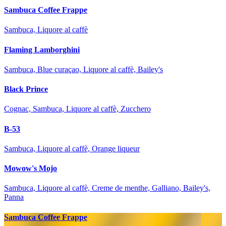
Sambuca Coffee Frappe
Sambuca, Liquore al caffè
Flaming Lamborghini
Sambuca, Blue curaçao, Liquore al caffè, Bailey's
Black Prince
Cognac, Sambuca, Liquore al caffè, Zucchero
B-53
Sambuca, Liquore al caffè, Orange liqueur
Mowow's Mojo
Sambuca, Liquore al caffè, Creme de menthe, Galliano, Bailey's,
Panna
Sambuca Coffee Frappe