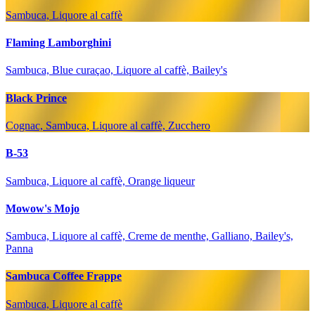
Sambuca, Liquore al caffè
Flaming Lamborghini
Sambuca, Blue curaçao, Liquore al caffè, Bailey's
Black Prince
Cognac, Sambuca, Liquore al caffè, Zucchero
B-53
Sambuca, Liquore al caffè, Orange liqueur
Mowow's Mojo
Sambuca, Liquore al caffè, Creme de menthe, Galliano, Bailey's,
Panna
Sambuca Coffee Frappe
Sambuca, Liquore al caffè