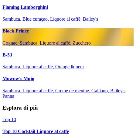
Flaming Lamborghini
Sambuca, Blue curaçao, Liquore al caffè, Bailey's
Black Prince
Cognac, Sambuca, Liquore al caffè, Zucchero
B-53
Sambuca, Liquore al caffè, Orange liqueur
Mowow's Mojo
Sambuca, Liquore al caffè, Creme de menthe, Galliano, Bailey's,
Panna
Esplora di più
Top 10
Top 10 Cocktail Liquore al caffè