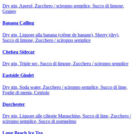
Dry gin, Aperol, Zucchero / sciroppo semplice, Succo di limone,
Grapes
Banana Calling
Dry gin, Liquore alla banana (crème de banane), Sherry (dry),
Succo di limone, Zucchero / sciroppo semplice
Chelsea Sidecar
Dry gin, Triple sec, Succo di limone, Zucchero / sciroppo semplice
Eastside Gimlet
Dry gin, Soda water, Zucchero / sciroppo semplice, Succo di lime,
Foglie di menta, Cetriolo
Dorchester
Dry gin, Liquore alle ciliegie Maraschino, Succo di lime, Zucchero /
sciroppo semplice, Succo di pompelmo
Long Beach Ice Tea