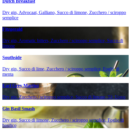
Dutch Breakfast
Dry gin, Advocaat, Galliano, Succo di limone, Zucchero / sciroppo
semplice
Fitzgerald
Dry gin, Aromatic bitters, Zucchero / sciroppo semplice, Succo di
limone
Southside
Dry gin, Succo di lime, Zucchero / sciroppo semplice, Foglie di
menta
Earl Grey Martini
Dry gin, Zucchero / sciroppo semplice, Succo di limone, Tè, Uovo
Gin Basil Smash
Dry gin, Succo di limone, Zucchero / sciroppo semplice, Foglie di
basilico