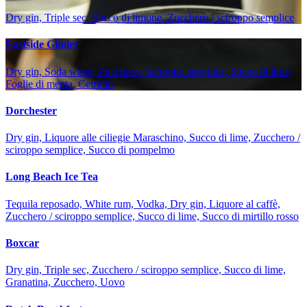
Dry gin, Triple sec, Succo di limone, Zucchero / sciroppo semplice
Eastside Gimlet
Dry gin, Soda water, Zucchero / sciroppo semplice, Succo di lime,
Foglie di menta, Cetriolo
Dorchester
Dry gin, Liquore alle ciliegie Maraschino, Succo di lime, Zucchero /
sciroppo semplice, Succo di pompelmo
Long Beach Ice Tea
Tequila reposado, White rum, Vodka, Dry gin, Liquore al caffè,
Zucchero / sciroppo semplice, Succo di lime, Succo di mirtillo rosso
Boxcar
Dry gin, Triple sec, Zucchero / sciroppo semplice, Succo di lime,
Granatina, Zucchero, Uovo