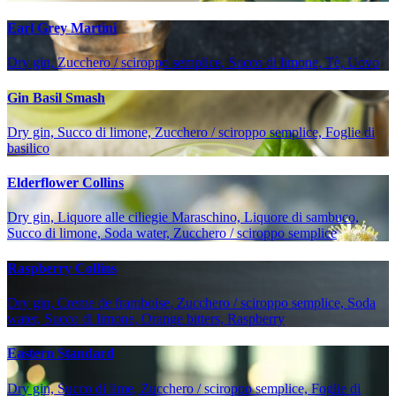
Earl Grey Martini
Dry gin, Zucchero / sciroppo semplice, Succo di limone, Tè, Uovo
Gin Basil Smash
Dry gin, Succo di limone, Zucchero / sciroppo semplice, Foglie di
basilico
Elderflower Collins
Dry gin, Liquore alle ciliegie Maraschino, Liquore di sambuco,
Succo di limone, Soda water, Zucchero / sciroppo semplice
Raspberry Collins
Dry gin, Creme de framboise, Zucchero / sciroppo semplice, Soda
water, Succo di limone, Orange bitters, Raspberry
Eastern Standard
Dry gin, Succo di lime, Zucchero / sciroppo semplice, Foglie di