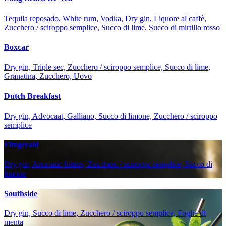
Tequila reposado, White rum, Vodka, Dry gin, Liquore al caffè,
Zucchero / sciroppo semplice, Succo di lime, Succo di mirtillo rosso
Boxcar
Dry gin, Triple sec, Zucchero / sciroppo semplice, Succo di lime,
Granatina, Zucchero, Uovo
Dutch Breakfast
Dry gin, Advocaat, Galliano, Succo di limone, Zucchero / sciroppo
semplice
Fitzgerald
Dry gin, Aromatic bitters, Zucchero / sciroppo semplice, Succo di
limone
Southside
Dry gin, Succo di lime, Zucchero / sciroppo semplice, Foglie di
menta