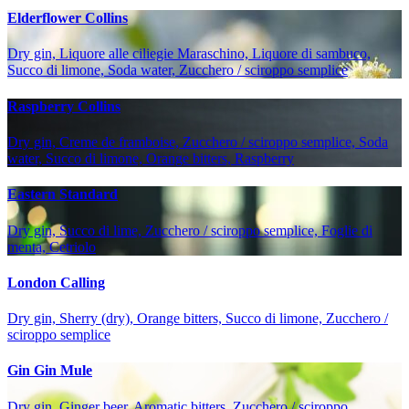
Elderflower Collins
Dry gin, Liquore alle ciliegie Maraschino, Liquore di sambuco,
Succo di limone, Soda water, Zucchero / sciroppo semplice
Raspberry Collins
Dry gin, Creme de framboise, Zucchero / sciroppo semplice, Soda
water, Succo di limone, Orange bitters, Raspberry
Eastern Standard
Dry gin, Succo di lime, Zucchero / sciroppo semplice, Foglie di
menta, Cetriolo
London Calling
Dry gin, Sherry (dry), Orange bitters, Succo di limone, Zucchero /
sciroppo semplice
Gin Gin Mule
Dry gin, Ginger beer, Aromatic bitters, Zucchero / sciroppo