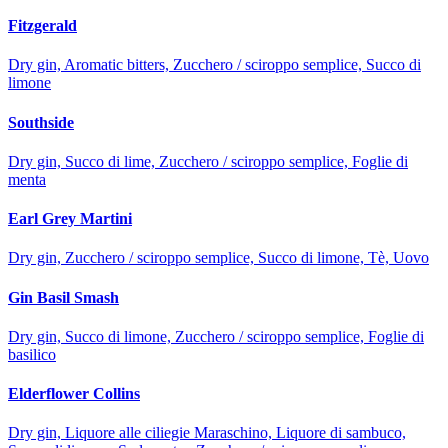
Fitzgerald
Dry gin, Aromatic bitters, Zucchero / sciroppo semplice, Succo di
limone
Southside
Dry gin, Succo di lime, Zucchero / sciroppo semplice, Foglie di
menta
Earl Grey Martini
Dry gin, Zucchero / sciroppo semplice, Succo di limone, Tè, Uovo
Gin Basil Smash
Dry gin, Succo di limone, Zucchero / sciroppo semplice, Foglie di
basilico
Elderflower Collins
Dry gin, Liquore alle ciliegie Maraschino, Liquore di sambuco,