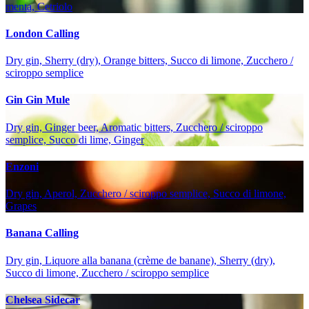
menta, Cetriolo
London Calling
Dry gin, Sherry (dry), Orange bitters, Succo di limone, Zucchero /
sciroppo semplice
Gin Gin Mule
Dry gin, Ginger beer, Aromatic bitters, Zucchero / sciroppo
semplice, Succo di lime, Ginger
Enzoni
Dry gin, Aperol, Zucchero / sciroppo semplice, Succo di limone,
Grapes
Banana Calling
Dry gin, Liquore alla banana (crème de banane), Sherry (dry),
Succo di limone, Zucchero / sciroppo semplice
Chelsea Sidecar