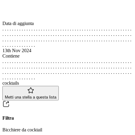
Data di aggiunta
. . . . . . . . . . . . . . . . . . . . . . . . . . . . . . . . . . . . . . . . . . . . . . . . . . . . . .
. . . . . . . . . . . . . . . . . . . . . . . . . . . . . . . . . . . . . . . . . . . . . . . . . . . . . .
. . . . . . . . . . . . . . . . . . . . . . . . . . . . . . . . . . . . . . . . . . . . . . . . . . . . . .
. . . . . . . . . . . . . .
13th Nov 2024
Contiene
. . . . . . . . . . . . . . . . . . . . . . . . . . . . . . . . . . . . . . . . . . . . . . . . . . . . . .
. . . . . . . . . . . . . . . . . . . . . . . . . . . . . . . . . . . . . . . . . . . . . . . . . . . . . .
. . . . . . . . . . . . . . . . . . . . . . . . . . . . . . . . . . . . . . . . . . . . . . . . . . . . . .
. . . . . . . . . . . . . .
cocktails
Metti una stella a questa lista
Filtra
Bicchiere da cocktail