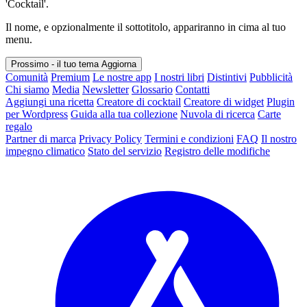
'Cocktail'.
Il nome, e opzionalmente il sottotitolo, appariranno in cima al tuo
menu.
Prossimo - il tuo tema
Aggiorna
Comunità
Premium
Le nostre app
I nostri libri
Distintivi
Pubblicità
Chi siamo
Media
Newsletter
Glossario
Contatti
Aggiungi una ricetta
Creatore di cocktail
Creatore di widget
Plugin
per Wordpress
Guida alla tua collezione
Nuvola di ricerca
Carte
regalo
Partner di marca
Privacy Policy
Termini e condizioni
FAQ
Il nostro
impegno climatico
Stato del servizio
Registro delle modifiche