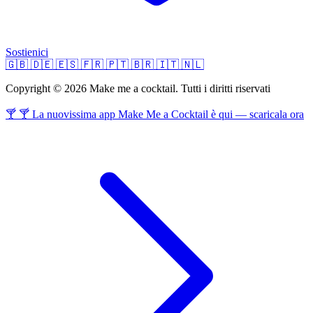
Sostienici
🇬🇧
🇩🇪
🇪🇸
🇫🇷
🇵🇹
🇧🇷
🇮🇹
🇳🇱
Copyright © 2026 Make me a cocktail. Tutti i diritti riservati
🍸 🍸 La nuovissima app Make Me a Cocktail è qui — scaricala ora