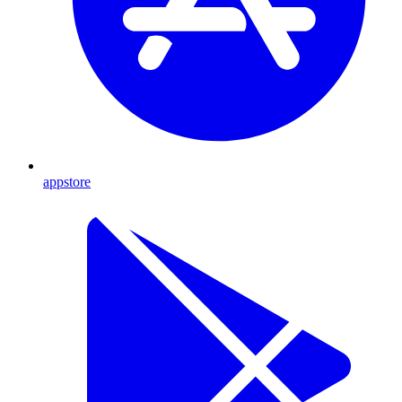
appstore