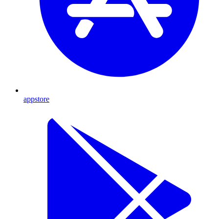
appstore