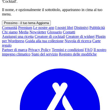
'Cocktail'.
Il nome, e opzionalmente il sottotitolo, appariranno in cima al tuo
menu.
Prossimo - il tuo tema
Aggiorna
Comunità
Premium
Le nostre app
I nostri libri
Distintivi
Pubblicità
Chi siamo
Media
Newsletter
Glossario
Contatti
Aggiungi una ricetta
Creatore di cocktail
Creatore di widget
Plugin
per Wordpress
Guida alla tua collezione
Nuvola di ricerca
Carte
regalo
Partner di marca
Privacy Policy
Termini e condizioni
FAQ
Il nostro
impegno climatico
Stato del servizio
Registro delle modifiche