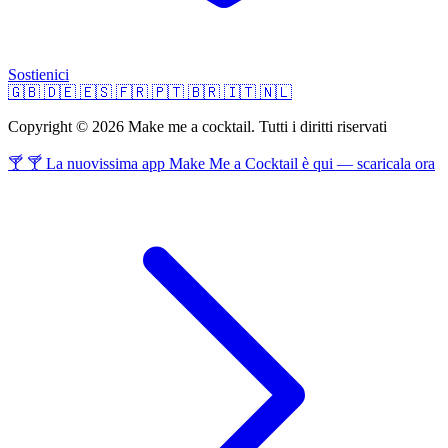
Sostienici
🇬🇧
🇩🇪
🇪🇸
🇫🇷
🇵🇹
🇧🇷
🇮🇹
🇳🇱
Copyright © 2026 Make me a cocktail. Tutti i diritti riservati
🍸 🍸 La nuovissima app Make Me a Cocktail è qui — scaricala ora